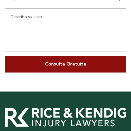
Describa su caso
(318) 222-772
o llámenos