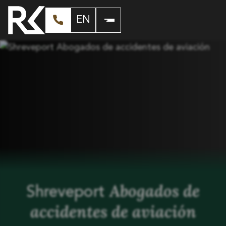
EN
Abogados de
Shreveport
accidentes de aviación