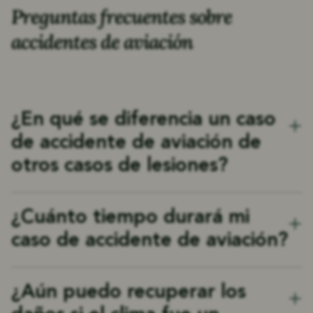
Preguntas frecuentes sobre
accidentes de aviación
¿En qué se diferencia un caso
de accidente de aviación de
otros casos de lesiones?
Los accidentes de aviación implican regulaciones
¿Cuánto tiempo durará mi
federales complejas, múltiples demandados
caso de accidente de aviación?
potenciales y, a menudo, consideraciones de
derecho internacional. Nuestra experiencia con
Si bien cada caso es único, los casos de aviación a
estos aspectos únicos nos ayuda a construir casos
¿Aún puedo recuperar los
menudo requieren más tiempo que los casos de
más sólidos y anticipar los desafíos antes de que