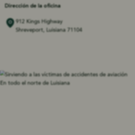
Dirección de la oficina
912 Kings Highway
Shreveport, Luisiana 71104