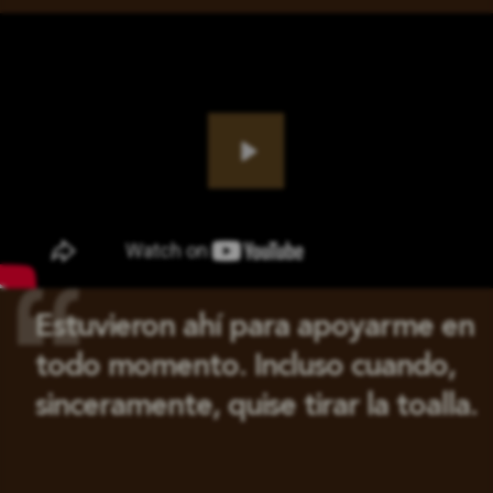
Play
Estuvieron ahí para apoyarme en
todo momento. Incluso cuando,
sinceramente, quise tirar la toalla.