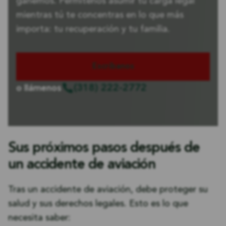
ganemos. Permítenos asumir tu carga legal
mientras tú te concentras en lo que más
importa: tu recuperación y tu familia.
Escríbanos
(318) 222-2772
o llámenos
Sus próximos pasos después de
un accidente de aviación
Tras un accidente de aviación, debe proteger su
salud y sus derechos legales. Esto es lo que
necesita saber: