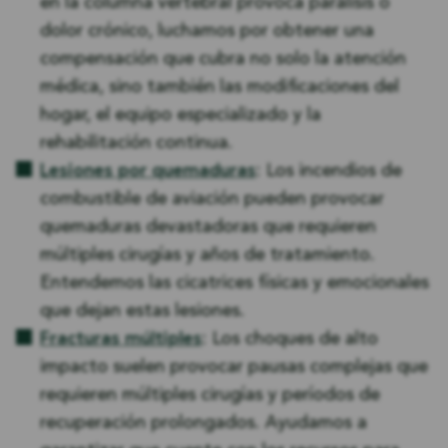
en la columna vertebral provoca parálisis o
dolor crónico, luchamos por obtener una
compensación que cubra no solo la atención
médica, sino también las modificaciones del
hogar, el equipo especializado y la
rehabilitación continua.
Lesiones por quemaduras
: Los incendios de
combustible de aviación pueden provocar
quemaduras devastadoras que requieren
múltiples cirugías y años de tratamiento.
Entendemos las cicatrices físicas y emocionales
que dejan estas lesiones.
Fracturas múltiples
: Los choques de alto
impacto suelen provocar pausas complejas que
requieren múltiples cirugías y períodos de
recuperación prolongados. Ayudamos a