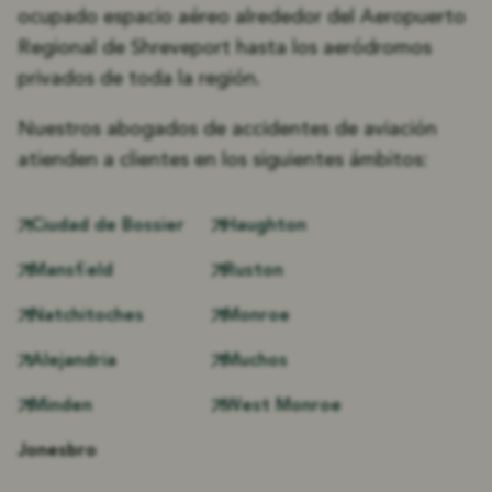
ocupado espacio aéreo alrededor del Aeropuerto
Regional de Shreveport hasta los aeródromos
privados de toda la región.
Nuestros abogados de accidentes de aviación
atienden a clientes en los siguientes ámbitos:
Ciudad de Bossier
Haughton
Mansfield
Ruston
Natchitoches
Monroe
Alejandria
Muchos
Minden
West Monroe
Jonesbro