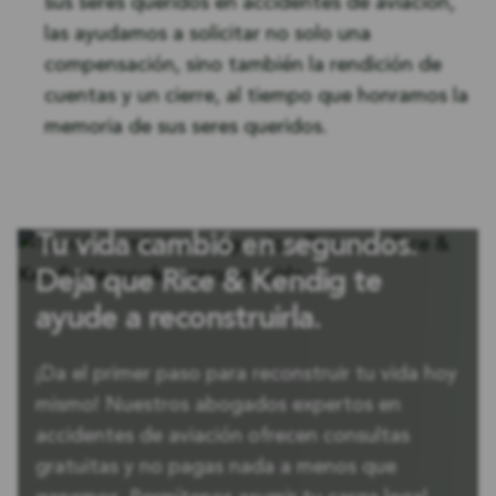
sus seres queridos en accidentes de aviación,
las ayudamos a solicitar no solo una
compensación, sino también la rendición de
cuentas y un cierre, al tiempo que honramos la
memoria de sus seres queridos.
Tu vida cambió en segundos.
Deja que Rice & Kendig te
ayude a reconstruirla.
¡Da el primer paso para reconstruir tu vida hoy
mismo! Nuestros abogados expertos en
accidentes de aviación ofrecen consultas
gratuitas y no pagas nada a menos que