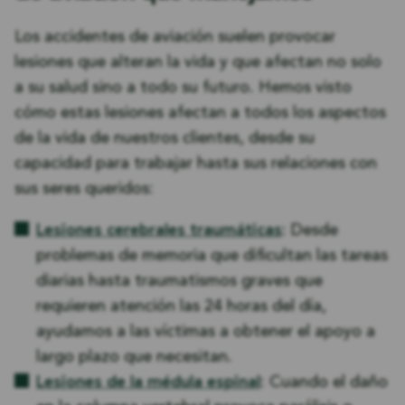
recursos y la experiencia para enfrentarnos a
las principales aerolíneas y a su ejército de
Los accidentes de aviación suelen provocar
abogados.
lesiones que alteran la vida y que afectan no solo
a su salud sino a todo su futuro. Hemos visto
cómo estas lesiones afectan a todos los aspectos
de la vida de nuestros clientes, desde su
capacidad para trabajar hasta sus relaciones con
sus seres queridos:
Lesiones cerebrales traumáticas
: Desde
problemas de memoria que dificultan las tareas
diarias hasta traumatismos graves que
requieren atención las 24 horas del día,
ayudamos a las víctimas a obtener el apoyo a
largo plazo que necesitan.
Lesiones de la médula espinal
: Cuando el daño