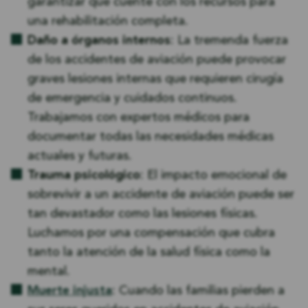
garantizar que cuente con los recursos para
una rehabilitación completa.
Daño a órganos internos
: La tremenda fuerza
de los accidentes de aviación puede provocar
graves lesiones internas que requieren cirugía
de emergencia y cuidados continuos.
Trabajamos con expertos médicos para
documentar todas las necesidades médicas
actuales y futuras.
Trauma psicológico
: El impacto emocional de
sobrevivir a un accidente de aviación puede ser
tan devastador como las lesiones físicas.
Luchamos por una compensación que cubra
tanto la atención de la salud física como la
mental.
Muerte injusta
: Cuando las familias pierden a