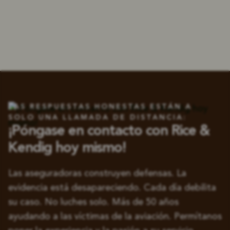
LAS RESPUESTAS HONESTAS ESTÁN A
SOLO UNA LLAMADA DE DISTANCIA:
¡Póngase en contacto con Rice &
Kendig hoy mismo!
Las aseguradoras construyen defensas. La
evidencia está desapareciendo. Cada día debilita
su caso. No luches solo. Más de 50 años
ayudando a las víctimas de la aviación. Permítanos