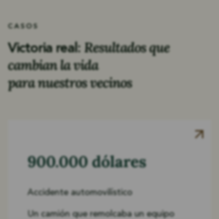
CASOS
Resultados que
Victoria real:
cambian la vida
para nuestros vecinos
900.000 dólares
Accidente automovilístico
Un camión que remolcaba un equipo