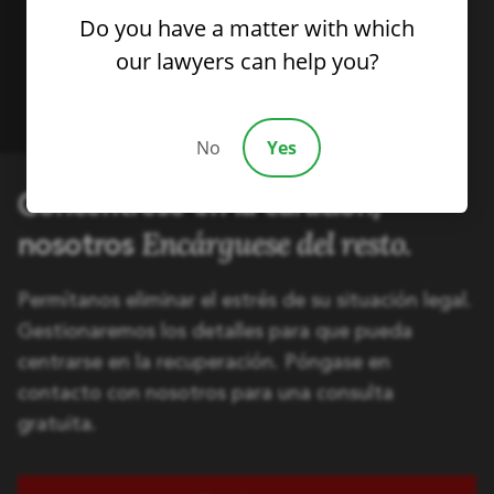
Do you have a matter with which
our lawyers can help you?
No
Yes
Concéntrese en la curación,
Encárguese del resto.
nosotros
Permítanos eliminar el estrés de su situación legal.
Gestionaremos los detalles para que pueda
centrarse en la recuperación. Póngase en
contacto con nosotros para una consulta
gratuita.