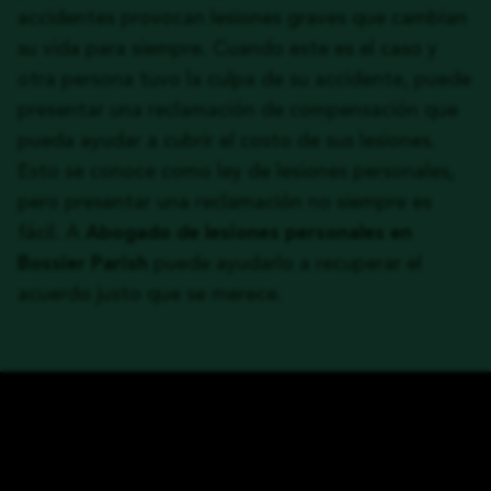
accidentes provocan lesiones graves que cambian
su vida para siempre. Cuando este es el caso y
otra persona tuvo la culpa de su accidente, puede
presentar una reclamación de compensación que
pueda ayudar a cubrir el costo de sus lesiones.
Esto se conoce como ley de lesiones personales,
pero presentar una reclamación no siempre es
fácil. A
Abogado de lesiones personales en
Bossier Parish
puede ayudarlo a recuperar el
acuerdo justo que se merece.