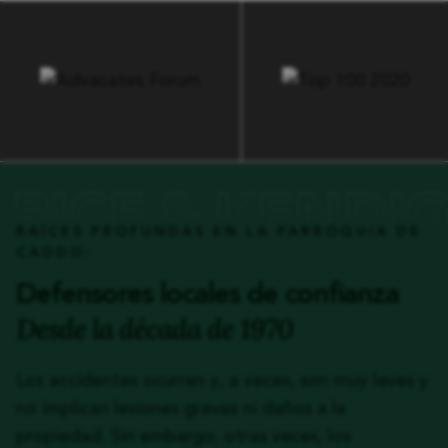
RAÍCES PROFUNDAS EN LA PARROQUIA DE
CADDO:
Defensores locales de confianza
Desde la década de 1970
Los accidentes ocurren y, a veces, son muy leves y
no implican lesiones graves ni daños a la
propiedad. Sin embargo, otras veces, los