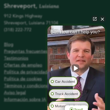
Luisiana
Shreveport,
912 Kings Highway
Shreveport, Luisiana 71104
(318) 222-772
👋🏼 How can I help you?
Blog
Preguntas frecuentes
Testimonios
Ofertas de empleo
Política de privacidad
Política de cookies
Car Accident
Términos y condiciones
Aviso legal
Truck Accident
Información sobre IA
Motorcycle Accident
Scroll