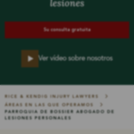
lesiones
Su consulta gratuita
Ver vídeo sobre nosotros
RICE & KENDIG INJURY LAWYERS
ÁREAS EN LAS QUE OPERAMOS
PARROQUIA DE BOSSIER
ABOGADO DE
LESIONES PERSONALES