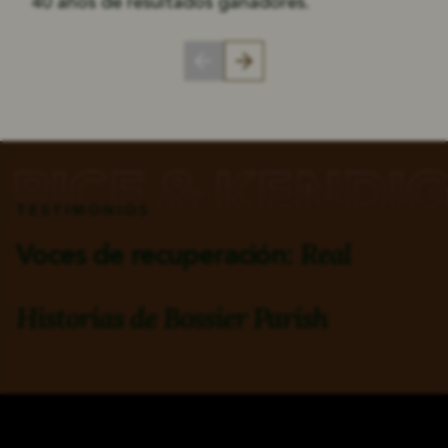
40 años de resultados ganadores.
TESTIMONIOS
Real
Voces de recuperación:
Historias de Bossier Parish