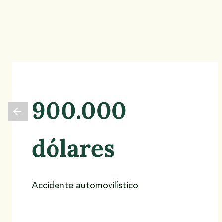
resbalones y
caídas
Una caída grave puede cambiarle la vida en cuestión
de segundos. En Rice & Kendig, hemos visto cómo
900.000
estos devastadores accidentes afectan a las familia
de Shreveport, desde el aumento de las facturas
dólares
médicas hasta la pérdida de salarios y la denegación
de reclamaciones de seguro. Nuestros abogados
especializados en resbalones y caídas cuentan con
más de cinco décadas de experiencia en
Accidente automovilístico
responsabilizar a los propietarios negligentes y
garantizar la compensación que los clientes merecen