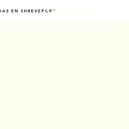
(318) 222-2772
EN
DAS EN SHREVEPORT
ervicio
Póngase en contacto con nosotros