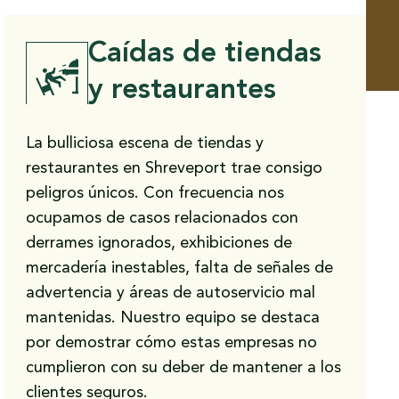
Caídas de tiendas
y restaurantes
La bulliciosa escena de tiendas y
restaurantes en Shreveport trae consigo
peligros únicos. Con frecuencia nos
ocupamos de casos relacionados con
derrames ignorados, exhibiciones de
mercadería inestables, falta de señales de
advertencia y áreas de autoservicio mal
mantenidas. Nuestro equipo se destaca
por demostrar cómo estas empresas no
Do you have a matter with which
cumplieron con su deber de mantener a los
our lawyers can help you?
clientes seguros.