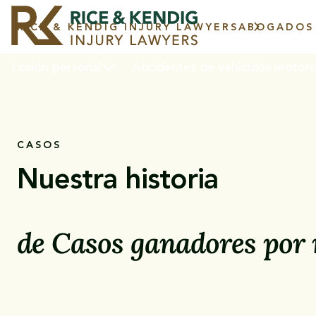
RICE & KENDIG INJURY LAWYERS
ABOGADOS 
Lesión personal
Accidentes de vehículos motor
CASOS
Nuestra historia
Shreveport
de
Casos ganadores por 
Abogados de