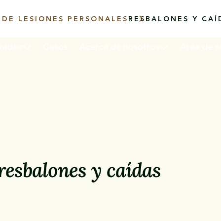
DE LESIONES PERSONALES
RESBALONES Y CAÍ
izados
Casos
Acerca de nosotros
Área de s
resbalones y caídas