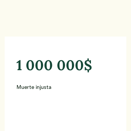
1 000 000$
s
Muerte injusta
.