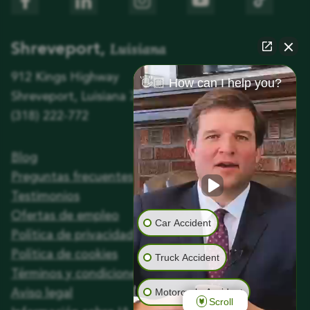
Luisiana
Shreveport,
912 Kings Highway
👋🏼 How can I help you?
Shreveport, Luisiana 71104
(318) 222-772
Blog
Preguntas frecuentes
Testimonios
Ofertas de empleo
Car Accident
Política de privacidad
Política de cookies
Truck Accident
Términos y condiciones
Motorcycle Accident
Aviso legal
Scroll