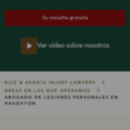
Su consulta gratuita
Ver vídeo sobre nosotros
RICE & KENDIG INJURY LAWYERS
ÁREAS EN LAS QUE OPERAMOS
ABOGADO DE LESIONES PERSONALES EN
HAUGHTON