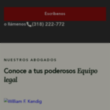
Escríbenos
(318) 222-772
o llámenos
NUESTROS ABOGADOS
Equipo
Conoce a tus poderosos
legal