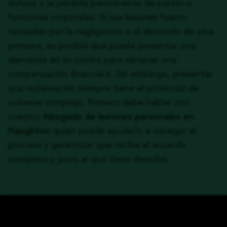
incluso a la pérdida permanente de partes o
funciones corporales. Si sus lesiones fueron
causadas por la negligencia o el descuido de otra
persona, es posible que pueda presentar una
demanda en su contra para obtener una
compensación financiera. Sin embargo, presentar
una reclamación siempre tiene el potencial de
volverse complejo. Primero debe hablar con
nuestro
Abogado de lesiones personales en
Haughton
quien puede ayudarlo a navegar el
proceso y garantizar que reciba el acuerdo
completo y justo al que tiene derecho.