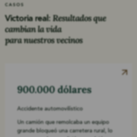
CASOS
Resultados que
Victoria real:
cambian la vida
para nuestros vecinos
900.000 dólares
Accidente automovilístico
Un camión que remolcaba un equipo
grande bloqueó una carretera rural, lo