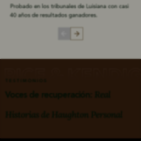
Probado en los tribunales de Luisiana con casi
40 años de resultados ganadores.
TESTIMONIOS
Real
Voces de recuperación:
Historias de
Haughton Personal