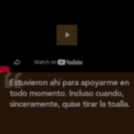
Play
Estuvieron ahí para apoyarme en
todo momento. Incluso cuando,
sinceramente, quise tirar la toalla.