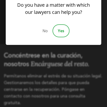
Do you have a matter with which
our lawyers can help you?
No
Yes
Concéntrese en la curación,
Encárguese del resto.
nosotros
Permítanos eliminar el estrés de su situación legal.
Gestionaremos los detalles para que pueda
centrarse en la recuperación. Póngase en
contacto con nosotros para una consulta
gratuita.