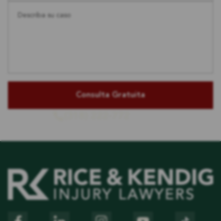
Describa su caso
(318) 222-772
o llámenos