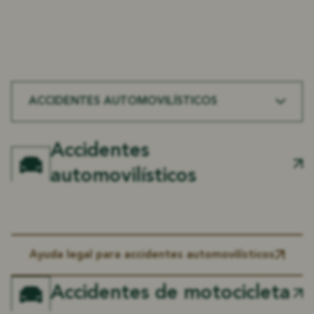
Manejamos
Casos de lesiones
A lo largo
Haughton Personal
ACCIDENTES AUTOMOVILÍSTICOS
Accidentes
automovilísticos
Ayuda legal para accidentes automovilísticos
Accidentes de motocicleta