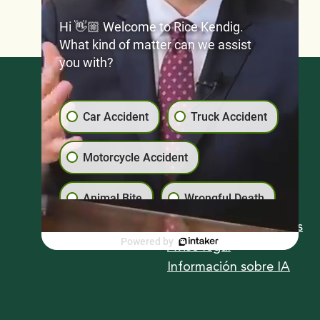
Hi 👋🏼 Welcome to Rice Kendig.
What kind of matter can we assist
you with?
Blog
Car Accident
Truck Accident
Preguntas frecuentes
Testimonios
Motorcycle Accident
Ofertas de empleo
Scroll
Política de privacidad
Animal Bite
Wrongful Death
Política de cookies
Términos y condiciones
Pedestrian Accident
Powered by
Aviso legal
Información sobre IA
Premise Liability