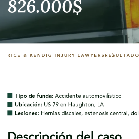
826.000$
RICE & KENDIG INJURY LAWYERS
RESULTAD
Tipo de funda:
Accidente automovilístico
Ubicación:
US 79 en Haughton, LA
Lesiones:
Hernias discales, estenosis central, d
Descripción del caso