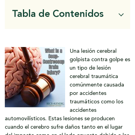
Tabla de Contenidos
¿Qué es una lesión cerebral traumática?
¿Qué es una lesión cerebral por golpe de
estado?
Una lesión cerebral
¿Qué es una lesión cerebral por
golpista contra golpe es
contrecope?
un tipo de lesión
¿Qué es una lesión cerebral de golpe y
cerebral traumática
contragolpe?
comúnmente causada
Causas comunes de las lesiones cerebrales
por accidentes
golpes-contragolpe
traumáticos como los
Síntomas de una lesión por golpe de
accidentes
estado o contragolpe
automovilísticos. Estas lesiones se producen
Tratamiento para las lesiones cerebrales
cuando el cerebro sufre daños tanto en el lugar
causadas por un golpe de estado