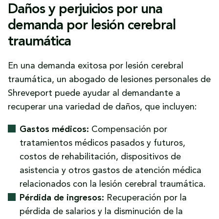
Daños y perjuicios por una
los cinco elementos clave que establecen:
demanda por lesión cerebral
Deber de cuidado:
La parte culpable tenía
traumática
el deber de diligencia con el demandante
de actuar de manera razonable y evitar un
En una demanda exitosa por lesión cerebral
daño previsible.
traumática, un abogado de lesiones personales de
Incumplimiento del deber:
El demandado
Shreveport puede ayudar al demandante a
incumplió este deber por acciones u
recuperar una variedad de daños, que incluyen:
omisiones negligentes o imprudentes.
Gastos médicos:
Compensación por
Causalidad:
El incumplimiento del deber
tratamientos médicos pasados y futuros,
por parte del demandado causó
costos de rehabilitación, dispositivos de
directamente la lesión cerebral traumática
asistencia y otros gastos de atención médica
del demandante.
relacionados con la lesión cerebral traumática.
Alcance del deber
es si la conducta
Pérdida de ingresos:
Recuperación por la
deficiente del demandado fue la causa
pérdida de salarios y la disminución de la
legal de las lesiones del demandante.