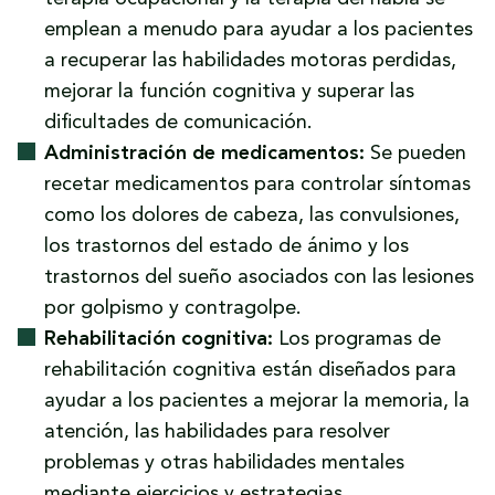
Reducción de la empatía:
El deterioro de la
otras partes del cuerpo si se ven afectadas
funcionamiento diario.
emplean a menudo para ayudar a los pacientes
capacidad para comprender o empatizar
las áreas del cerebro que controlan el
a recuperar las habilidades motoras perdidas,
con las emociones o perspectivas de los
movimiento.
mejorar la función cognitiva y superar las
demás puede tensar las relaciones
Convulsiones:
La actividad eléctrica
dificultades de comunicación.
interpersonales.
anormal en el cerebro después de una
Administración de medicamentos:
Se pueden
lesión de golpe o contragolpe puede
recetar medicamentos para controlar síntomas
provocar convulsiones, que se manifiestan
como los dolores de cabeza, las convulsiones,
como convulsiones, pérdida del
los trastornos del estado de ánimo y los
conocimiento o sensaciones inusuales.
trastornos del sueño asociados con las lesiones
Estos síntomas físicos pueden afectar
por golpismo y contragolpe.
significativamente el funcionamiento diario y
Rehabilitación cognitiva:
Los programas de
la calidad de vida de una persona, lo que
rehabilitación cognitiva están diseñados para
subraya la importancia de buscar atención
ayudar a los pacientes a mejorar la memoria, la
médica y explorar las opciones legales de
atención, las habilidades para resolver
recuperación e indemnización.
problemas y otras habilidades mentales
mediante ejercicios y estrategias