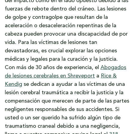
del impacto como en el lado opuesto debido a las
Complicaciones a largo plazo de las
fuerzas de rebote dentro del cráneo. Las lesiones
lesiones cerebrales traumáticas
de golpe y contragolpe que resultan de la
¿Puede demandar por una lesión cerebral
aceleración o desaceleración repentinas de la
traumática?
cabeza pueden provocar una discapacidad de por
Daños y perjuicios por una demanda por
vida. Para las víctimas de lesiones tan
lesión cerebral traumática
devastadoras, es crucial explorar las opciones
Llame hoy mismo a los abogados de
médicas y legales para la curación y la justicia.
lesiones cerebrales de Shreveport en Rice
Con más de 30 años de experiencia, el
Abogados
& Kendig
de lesiones cerebrales en Shreveport
a
Rice &
Kendig
se dedican a ayudar a las víctimas de una
lesión cerebral traumática a recibir la justicia y la
compensación que merecen de parte de las partes
negligentes responsables de sus accidentes. Si
usted o un ser querido ha sufrido algún tipo de
traumatismo craneal debido a una negligencia,