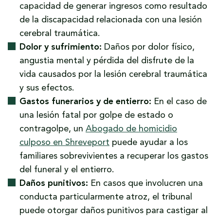
capacidad de generar ingresos como resultado
Daños:
El demandante sufrió daños reales,
de la discapacidad relacionada con una lesión
como gastos médicos, pérdida de ingresos,
cerebral traumática.
dolor y sufrimiento y otras pérdidas como
Dolor y sufrimiento:
Daños por dolor físico,
resultado de la lesión cerebral traumática.
angustia mental y pérdida del disfrute de la
vida causados por la lesión cerebral traumática
y sus efectos.
Gastos funerarios y de entierro:
En el caso de
una lesión fatal por golpe de estado o
contragolpe, un
Abogado de homicidio
culposo en Shreveport
puede ayudar a los
familiares sobrevivientes a recuperar los gastos
del funeral y el entierro.
Daños punitivos:
En casos que involucren una
conducta particularmente atroz, el tribunal
puede otorgar daños punitivos para castigar al