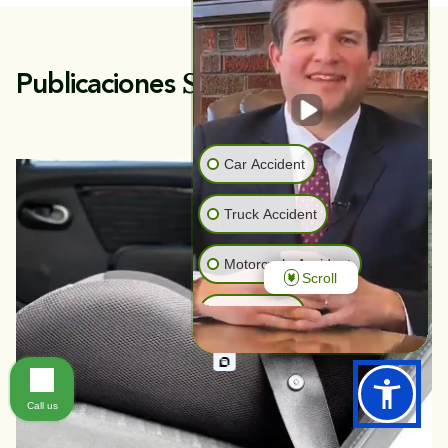
Similares
Publicaciones
Car Accident
Truck Accident
Motorcycle Accident
Scroll
Animal Bite
Wrongful Death
Call us
Pedestrian Accident