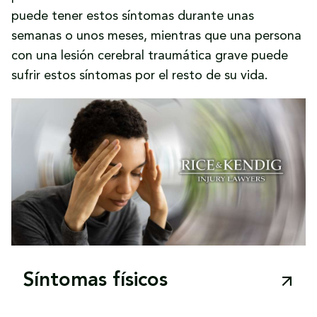
puede tener estos síntomas durante unas
cuidados a largo plazo.
semanas o unos meses, mientras que una persona
Si usted o un ser querido ha sufrido un
con una lesión cerebral traumática grave puede
traumatismo cerebral grave a causa de un
sufrir estos síntomas por el resto de su vida.
accidente en un campo petrolífero, los
abogados especializados en lesiones en
yacimientos petrolíferos de Shreveport de
Rice & Kendig pueden luchar por su justicia y
recuperación.
Síntomas físicos
Los síntomas físicos de las lesiones cerebrales