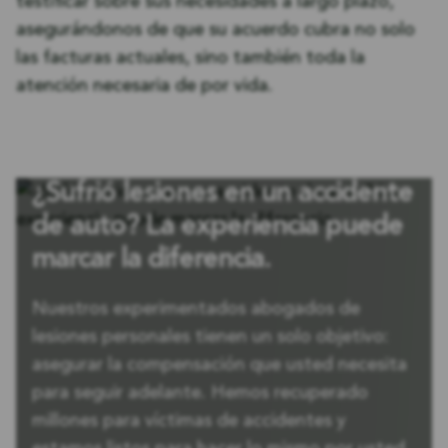
testificar sobre sus necesidades a largo plazo,
asegurándonos de que su acuerdo cubra no solo
las facturas actuales, sino también toda la
atención necesaria de por vida.
¿Sufrió lesiones en un accidente
de auto? La experiencia puede
marcar la diferencia.
Nuestros experimentados abogados de
lesiones personales tienen un solo objetivo:
asegurar la compensación que usted necesita
para seguir adelante. Hemos recuperado
millones para víctimas de accidentes y