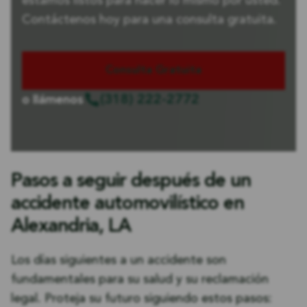
estamos listos para hacer lo mismo por usted.
Contáctenos hoy para una consulta gratuita.
Consulta Gratuita
(318) 222-2772
o llámenos
Pasos a seguir después de un
accidente automovilístico en
Alexandria, LA
Los días siguientes a un accidente son
fundamentales para su salud y su reclamación
legal. Proteja su futuro siguiendo estos pasos: