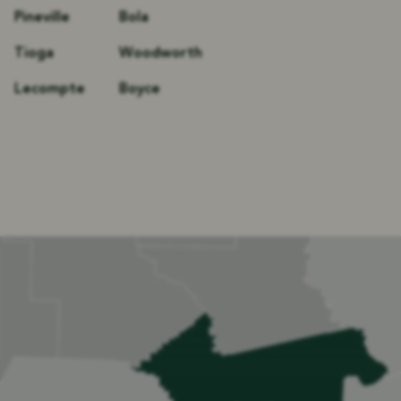
Pineville
Bola
Tioga
Woodworth
Lecompte
Boyce