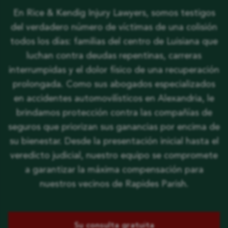
En Rice & Kendig Injury Lawyers, somos testigos
del verdadero número de víctimas de una colisión
todos los días: familias del centro de Luisiana que
luchan contra deudas repentinas, carreras
interrumpidas y el dolor físico de una recuperación
prolongada. Como sus abogados especializados
en accidentes automovilísticos en Alexandria, le
brindamos protección contra las compañías de
seguros que priorizan sus ganancias por encima de
su bienestar. Desde la presentación inicial hasta el
veredicto judicial, nuestro equipo se compromete
a garantizar la máxima compensación para
nuestros vecinos de Rapides Parish.
Su consulta gratuita