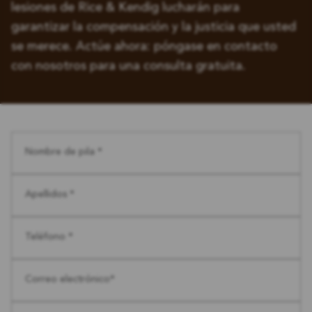
lesiones de Rice & Kendig lucharán para
garantizar la compensación y la justicia que usted
se merece. Actúe ahora: póngase en contacto
con nosotros para una consulta gratuita.
Nombre de pila *
Apellidos *
Teléfono *
Correo electrónico*