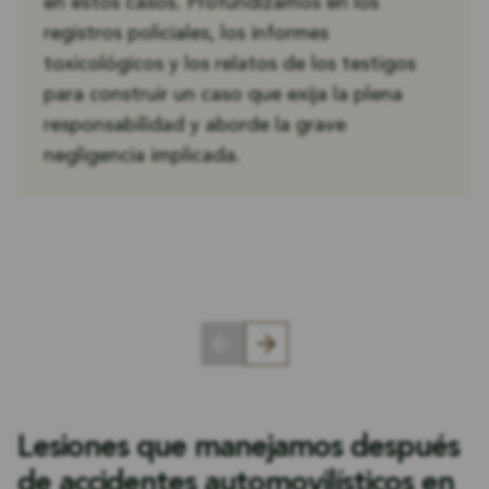
en estos casos. Profundizamos en los
registros policiales, los informes
toxicológicos y los relatos de los testigos
para construir un caso que exija la plena
responsabilidad y aborde la grave
negligencia implicada.
Lesiones que manejamos después
de accidentes automovilísticos en