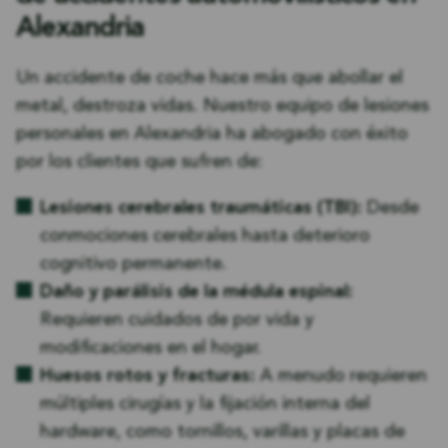
Alexandria
Un accidente de coche hace más que abollar el
metal, destroza vidas. Nuestro equipo de lesiones
personales en Alexandria ha abogado con éxito
por los clientes que sufren de:
Lesiones cerebrales traumáticas (TBI):
Desde
conmociones cerebrales hasta deterioro
cognitivo permanente.
Daño y parálisis de la médula espinal:
Requieren cuidados de por vida y
modificaciones en el hogar.
Huesos rotos y fracturas:
A menudo requieren
múltiples cirugías y la fijación interna del
hardware, como tornillos, varillas y placas de