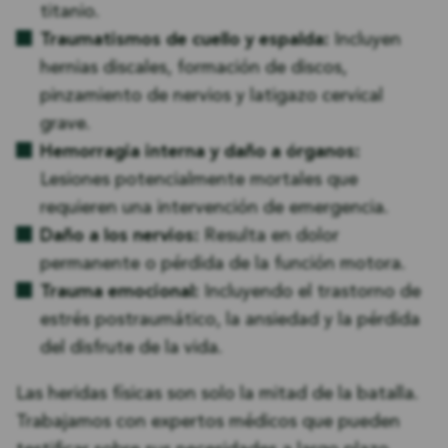
titanio.
Traumatismos de cuello y espalda:
Incluyen
hernias discales, formación de discos,
pinzamiento de nervios y latigazo cervical
grave.
Hemorragia interna y daño a órganos:
Lesiones potencialmente mortales que
requieren una intervención de emergencia.
Daño a los nervios:
Resulta en dolor
permanente o pérdida de la función motora.
Trauma emocional:
Incluyendo el trastorno de
estrés postraumático, la ansiedad y la pérdida
del disfrute de la vida.
Las heridas físicas son solo la mitad de la batalla.
Trabajamos con expertos médicos que pueden