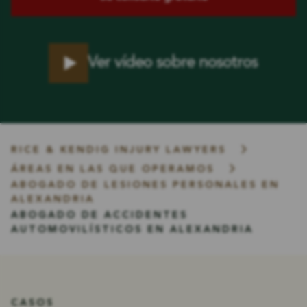
Ver vídeo sobre nosotros
RICE & KENDIG INJURY LAWYERS
ÁREAS EN LAS QUE OPERAMOS
ABOGADO DE LESIONES PERSONALES EN
ALEXANDRIA
ABOGADO DE ACCIDENTES
AUTOMOVILÍSTICOS EN ALEXANDRIA
CASOS