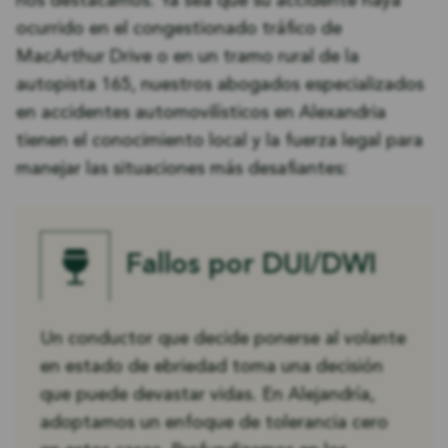
nos destacamos. Ya sea que su accidente haya
Louisiana: lo que necesita saber
ocurrido en el congestionado tráfico de
MacArthur Drive o en un tramo rural de la
autopista 165, nuestros abogados especializados
en accidentes automovilísticos en Alexandria
tienen el conocimiento local y la fuerza legal para
manejar las situaciones más desafiantes:
Fallos por DUI/DWI
Un conductor que decide ponerse al volante
en estado de ebriedad toma una decisión
que puede devastar vidas. En Alejandría,
adoptamos un enfoque de tolerancia cero