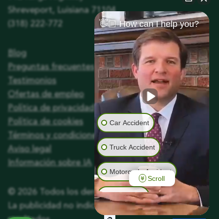
Shreveport, Luisiana 71104
👋🏼 How can I help you?
(318) 222-772
Blog
Preguntas frecuentes
Testimonios
Ofertas de empleo
Política de privacidad
Política de cookies
Car Accident
Términos y condiciones
Truck Accident
Aviso legal
Información sobre IA
Motorcycle Accident
Scroll
©
2026
Todos los derechos reservados.
Animal Bite
La publicidad no indica una garantía de