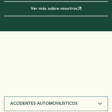
Ver más sobre nosotros
SERVICIOS
Manejamos
Casos de lesiones
A lo largo
Personal de Webster
Parish
ACCIDENTES AUTOMOVILÍSTICOS