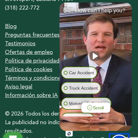
(318) 222-772
👋🏼 How can I help you?
Blog
Preguntas frecuentes
Testimonios
Ofertas de empleo
Política de privacidad
Política de cookies
Car Accident
Términos y condiciones
Aviso legal
Truck Accident
Información sobre IA
Motorcycle Accident
Scroll
©
2026
Todos los derechos reservados.
Animal Bite
La publicidad no indica una garantía de
resultados.
Wrongful Death