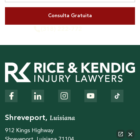
(318) 222-772
o llámenos
Luisiana
Shreveport,
912 Kings Highway
Shreveport, Luisiana 71104