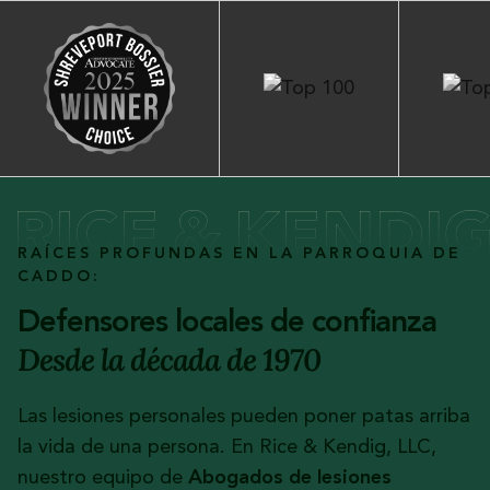
RAÍCES PROFUNDAS EN LA PARROQUIA DE
CADDO:
Defensores locales de confianza
Desde la década de 1970
Las lesiones personales pueden poner patas arriba
la vida de una persona. En Rice & Kendig, LLC,
nuestro equipo de
Abogados de lesiones