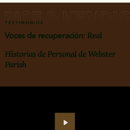
TESTIMONIOS
Real
Voces de recuperación:
Historias de
Personal de Webster
Parish
Play