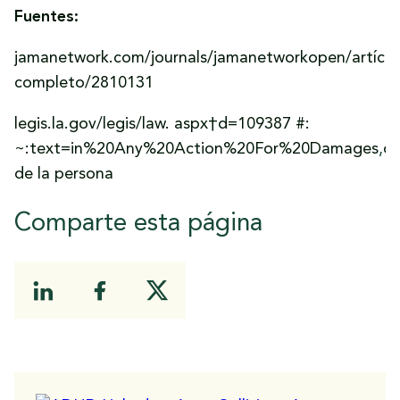
Fuentes:
jamanetwork.com/journals/jamanetworkopen/artícul
completo/2810131
legis.la.gov/legis/law. aspx†d=109387 #:
~:text=in%20Any%20Action%20For%20Damages
,
d
de la persona
Comparte esta página