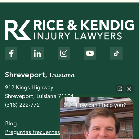
Luisiana
Shreveport,
912 Kings Highway
Shreveport, Luisiana 71104
👋🏼 How can I help you?
(318) 222-772
Blog
Preguntas frecuentes