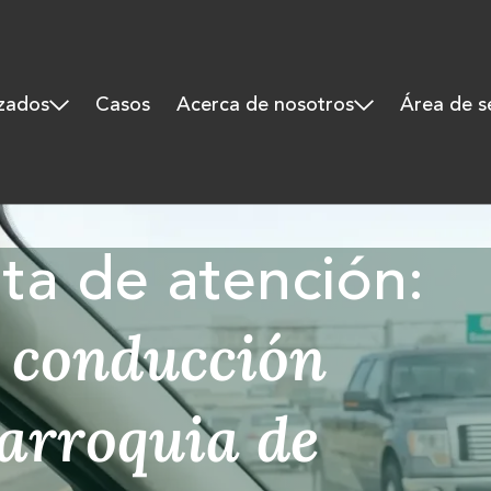
izados
Casos
Acerca de nosotros
Área de s
lta de atención:
a conducción
parroquia de